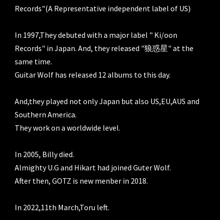
Records"(A Representative independent label of US)

In 1997,They debuted with a major label " Ki/oon 
Records" in Japan. And, they released "狼惑星" at the 
same time.

Guitar Wolf has released 12 albums to this day.

And,they played not only Japan but also US,EU,AUS and 
Southern America.

They work on a worldwide level.

In 2005, Billy died.

Almighty U.G and Hikart had joined Guter Wolf.

After then, GOTZ is new menber in 2018.

In 2022,11th March,Toru left.
