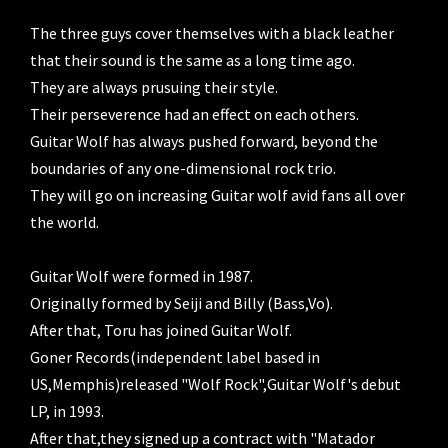
The three guys cover themselves with a black leather 
that their sound is the same as a long time ago.

They are always prusuing their style.

Their perseverence had an effect on each others.

Guitar Wolf has always pushed forward, beyond the 
boundaries of any one-dimensional rock trio.

They will go on increasing Guitar wolf avid fans all over 
the world.

Guitar Wolf were formed in 1987.

Originally formed by Seiji and Billy (Bass,Vo).

After that, Toru has joined Guitar Wolf.

Goner Records(independent label based in 
US,Memphis)released "Wolf Rock",Guitar Wolf's debut 
LP, in 1993.

After that,they signed up a contract with "Matador 