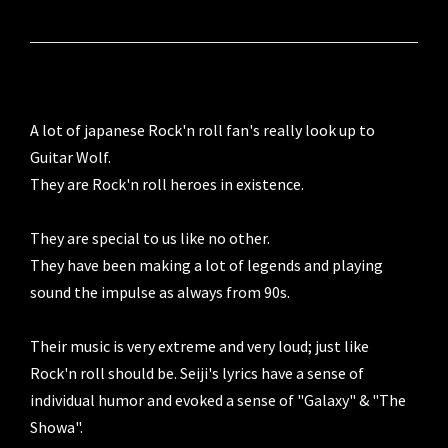
A lot of japanese Rock'n roll fan's really look up to 
Guitar Wolf.

They are Rock'n roll heroes in existence.

They are special to us like no other.

They have been making a lot of legends and playing 
sound the impulse as always from 90s.

Their music is very extreme and very loud; just like 
Rock'n roll should be. Seiji's lyrics have a sense of 
individual humor and evoked a sense of "Galaxy" & "The 
Showa".
