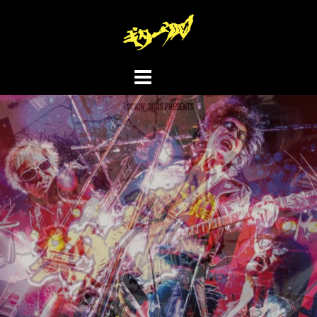
コ
ン
テ
ン
ツ
へ
ス
キ
ッ
プ