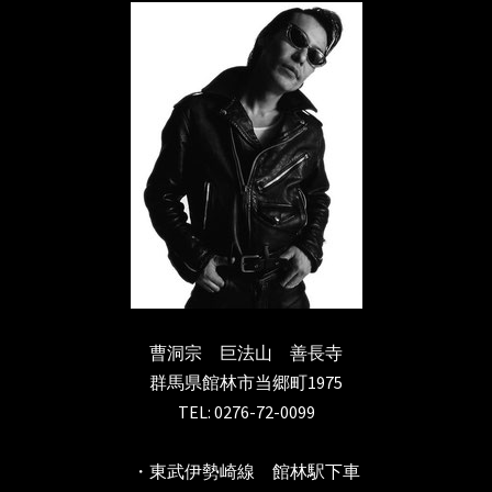
曹洞宗　巨法山　善長寺

群馬県館林市当郷町1975

TEL: 0276-72-0099
