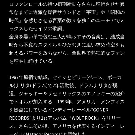
ロックンロールの持つ初期衝動をさらに増幅させた異
常なまでに過激な爆音サウンドと「宇宙」や「昭和の
時代」を感じさせる言葉の数々を独自のユーモアでミ
ックスしたセイジの歌詞。

全身を黒い革で包む三人が鳴らすその音楽は、結成当
時から不変なスタイルをひたむきに追い求め時空をも
超えるパワーを放ちながら、全世界で熱狂的なファン
を増やし続けている。

1987年原宿で結成。セイジとビリー(ベース、ボーカ
ル)ナリタ(ドラム)で2年活動後、ドラムナリタが脱
退。ジャッキー＆ザセドリックスのエノッキーの紹介
でトオルが加入する。1993年、アメリカ、メンフィス
を拠点にしているインディーレーベル"GONER 
RECORDS"より1stアルバム『WOLF ROCK』をリリー
ス。さらにその後、アメリカを代表するインディーレ
ーベル"Matador Records"と契約した。
