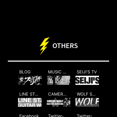
OTHERS
BLOG
MUSIC CLIP
SEIJI'S TV
LINE STAMP
CAMERA WOLF
WOLF SHOP(USA)
Facebook
Twitter-TORU
Twitter-Lady Wolf