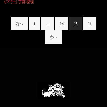
4/21(土) 京都 磔磔
投
前へ
1
…
14
15
16
稿
ナ
次へ
ビ
ゲ
ー
シ
ョ
ン