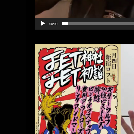
00:00
動
画
プ
レ
ー
ヤ
ー