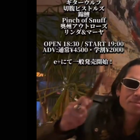
プ
レ
ー
ヤ
ー