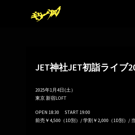
コ
ン
テ
ン
ツ
へ
ス
キ
JET神社JET初詣ライブ20
ッ
プ
2025年1月4日(土）
東京 新宿LOFT
OPEN 18:30 START 19:00
前売￥4,500（1D別）/ 学割￥2,000（1D別）/ 当