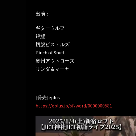
出演：
ギターウルフ
錦鯉
切腹ピストルズ
Pinch of Snuff
奥州アウトローズ
リンダ＆マーヤ
[発売]eplus
https://eplus.jp/sf/word/0000000581
動
画