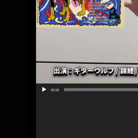
00:00
動
画
プ
レ
ー